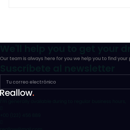
We'll help you to get your 
Our team is always here for you we help you to find your
Suscríbete al newsletter
I’m generally available during to regular business hours,
+00 (123) 456 889
reallow@mail.com