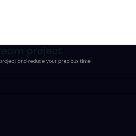
dream project
 project and reduce your precious time