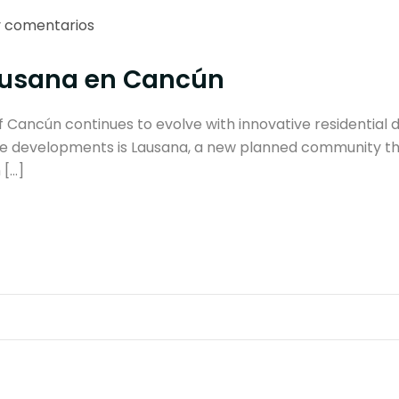
 comentarios
ausana en Cancún
ancún continues to evolve with innovative residential de
ese developments is Lausana, a new planned community tha
 […]