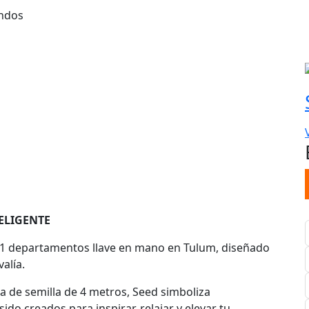
ndos
ELIGENTE
 41 departamentos llave en mano en Tulum, diseñado
valía.
 de semilla de 4 metros, Seed simboliza
do creados para inspirar, relajar y elevar tu