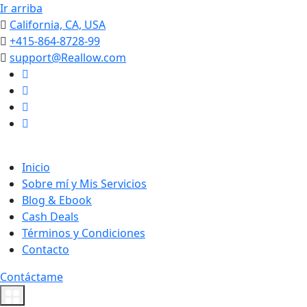
Ir arriba
California, CA, USA
+415-864-8728-99
support@Reallow.com
Inicio
Sobre mí y Mis Servicios
Blog & Ebook
Cash Deals
Términos y Condiciones
Contacto
Contáctame