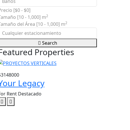
Precio [
$0
-
$0
]
2
Tamaño [
10
-
1,000
] m
2
Tamaño del Área [
10
-
1,000
] m
Search
Featured Properties
$3148000
$3604807
Your Legacy
Santa Lu
For Rent
Destacado
For Rent
Desta