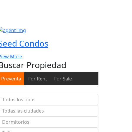
Seed Condos
View More
Buscar Propiedad
Preventa
For Rent
For Sale