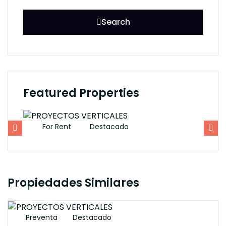
Search
Featured Properties
For Rent
Destacado
F
Propiedades Similares
$3148000M
Preventa
Destacado