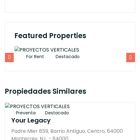
Featured Properties
For Rent
Destacado
F
Propiedades Similares
$3148000M
Preventa
Destacado
Your Legacy
Padre Mier 859, Barrio Antiguo, Centro, 64000
Monterrey, N.L. - 64000