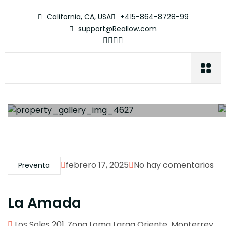
California, CA, USA
+415-864-8728-99
support@Reallow.com
febrero 17, 2025
No hay comentarios
Preventa
La Amada
Los Soles 201, Zona Loma Larga Oriente, Monterrey,