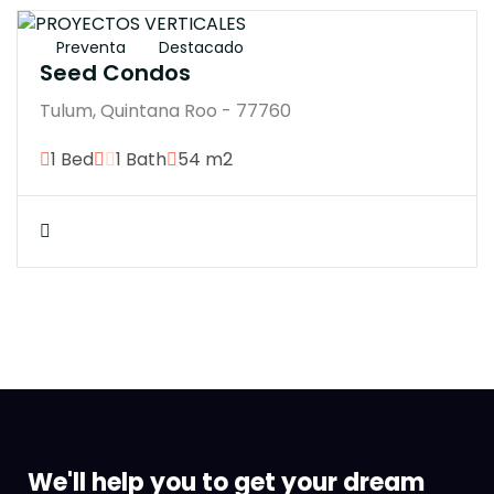
Preventa
Destacado
Seed Condos
Tulum, Quintana Roo - 77760
1 Bed
1 Bath
54 m2
We'll help you to get your dream