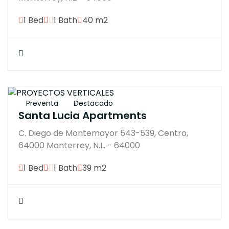
1 Bed
1 Bath
40 m2
$3604807M
Preventa
Destacado
Santa Lucia Apartments
C. Diego de Montemayor 543-539, Centro,
64000 Monterrey, N.L. - 64000
1 Bed
1 Bath
39 m2
$4137210M