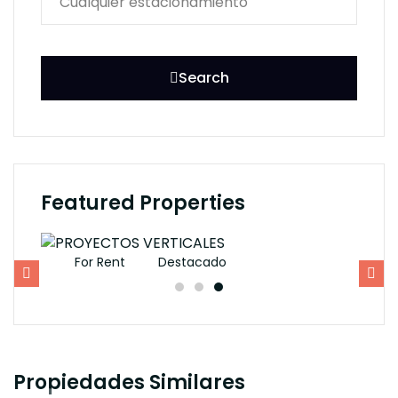
Search
Featured Properties
For Rent
Destacado
F
Propiedades Similares